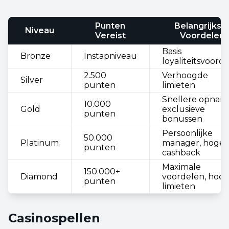
Punten
Belangrijkst
Niveau
Vereist
Voordelen
Basis
Bronze
Instapniveau
loyaliteitsvoord
2.500
Verhoogde
Silver
punten
limieten
Snellere opnam
10.000
Gold
exclusieve
punten
bonussen
Persoonlijke
50.000
Platinum
manager, hoger
punten
cashback
Maximale
150.000+
Diamond
voordelen, hoog
punten
limieten
Casinospellen