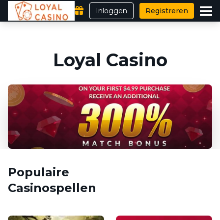
Inloggen
Registreren
Loyal Casino
Populaire
Bekijk alle
Casinospellen
spellen