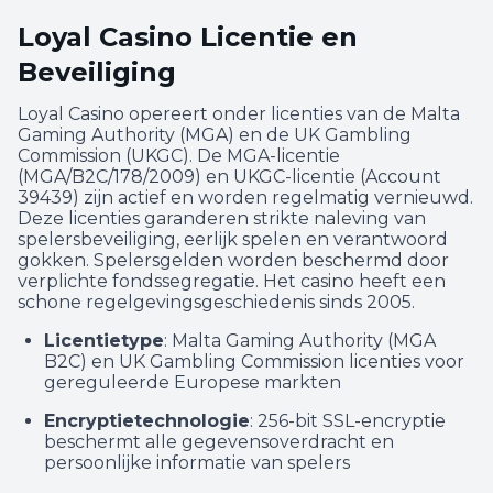
Loyal Casino Licentie en
Beveiliging
Loyal Casino opereert onder licenties van de Malta
Gaming Authority (MGA) en de UK Gambling
Commission (UKGC). De MGA-licentie
(MGA/B2C/178/2009) en UKGC-licentie (Account
39439) zijn actief en worden regelmatig vernieuwd.
Deze licenties garanderen strikte naleving van
spelersbeveiliging, eerlijk spelen en verantwoord
gokken. Spelersgelden worden beschermd door
verplichte fondssegregatie. Het casino heeft een
schone regelgevingsgeschiedenis sinds 2005.
Licentietype
: Malta Gaming Authority (MGA
B2C) en UK Gambling Commission licenties voor
gereguleerde Europese markten
Encryptietechnologie
: 256-bit SSL-encryptie
beschermt alle gegevensoverdracht en
persoonlijke informatie van spelers