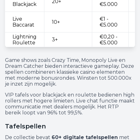
20+
h
Blackjack
€5.000
t
S
Live
€1 -
10+
v
Baccarat
€5.000
s
Lightning
€0,20 -
M
3+
Roulette
€5.000
t
Game shows zoals Crazy Time, Monopoly Live en
Dream Catcher bieden interactieve gameplay. Deze
spellen combineren klassieke casino elementen
met moderne bonusrondes. Winsten tot 500.000x
je inzet zijn mogelijk.
VIP tafels voor blackjack en roulette bedienen high
rollers met hogere limieten. Live chat functie maakt
communicatie met dealers mogelijk. Het RTP
bereik loopt van 96% tot 99,5%.
Tafelspellen
De collectie bevat
60+ digitale tafelspellen
met