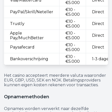
Visa/Mastercard
Direct
€5.000
€10 -
PayPal/Skrill/Neteller
Direct
€5.000
€10 -
Trustly
Direct
€5.000
Apple
€10 -
Direct
Pay/MuchBetter
€5.000
€10 -
Paysafecard
Direct
€5.000
€10 -
Bankoverschrijving
1-3 dagen
€5.000
Het casino accepteert meerdere valuta waaronder
EUR, GBP, USD, SEK en NOK. Betalingsproviders
kunnen eigen kosten rekenen voor transacties.
Opnamemethoden
Opnames worden verwerkt naar dezelfde