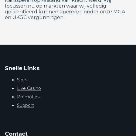
Kansspelen op Afstand van kracht werd. Wij
focussen nu op markten waar wij volledig
gelicentieerd kunnen opereren onder onze MGA
en UKGC vergunningen.
Snelle Links
Slots
Live Casino
Promoties
Support
Contact