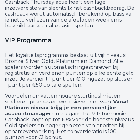
Cashback Thursday actie heeft een lage
inzetvereiste van slechts 1x het cashbackbedrag. De
cashback wordt automatisch berekend op basis van
je netto verliezen van de afgelopen week en is
beschikbaar voor alle casinospellen.
VIP Programma
Het loyaliteitsprogramma bestaat uit vijf niveaus:
Bronze, Silver, Gold, Platinum en Diamond. Alle
spelers worden automatisch ingeschreven bij
registratie en verdienen punten op elke echte geld
inzet. Je verdient 1 punt per €10 ingezet op slots en
1 punt per €50 op tafelspellen.
Voordelen omvatten hogere stortingslimieten,
snellere opnames en exclusieve bonussen.
Vanaf
Platinum niveau krijg je een persoonlijke
accountmanager
en toegang tot VIP toernooien.
Cashback loopt op tot 10% voor de hoogste niveaus.
Gold spelers en hoger genieten van prioriteit bij
opnameverwerking. Het conversieratio is 100
punten voor €1 bonus.