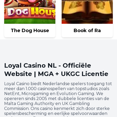
The Dog House
Book of Ra
Loyal Casino NL - Officiële
Website | MGA + UKGC Licentie
Loyal Casino biedt Nederlandse spelers toegang tot
meer dan 1.000 casinospellen van topstudios zoals
NetEnt, Microgaming en Evolution Gaming. We
opereren sinds 2005 met dubbele licenties van de
Malta Gaming Authority en UK Gambling
Commission. Ons casino kenmerkt zich door sterke
spelersbescherming en eerlijke spelvoorwaarden