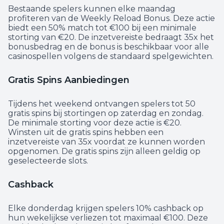
Bestaande spelers kunnen elke maandag
profiteren van de Weekly Reload Bonus. Deze actie
biedt een 50% match tot €100 bij een minimale
storting van €20. De inzetvereiste bedraagt 35x het
bonusbedrag en de bonus is beschikbaar voor alle
casinospellen volgens de standaard spelgewichten.
Gratis Spins Aanbiedingen
Tijdens het weekend ontvangen spelers tot 50
gratis spins bij stortingen op zaterdag en zondag.
De minimale storting voor deze actie is €20.
Winsten uit de gratis spins hebben een
inzetvereiste van 35x voordat ze kunnen worden
opgenomen. De gratis spins zijn alleen geldig op
geselecteerde slots.
Cashback
Elke donderdag krijgen spelers 10% cashback op
hun wekelijkse verliezen tot maximaal €100. Deze