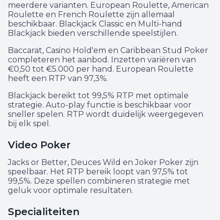
meerdere varianten. European Roulette, American
Roulette en French Roulette zijn allemaal
beschikbaar. Blackjack Classic en Multi-hand
Blackjack bieden verschillende speelstijlen.
Baccarat, Casino Hold'em en Caribbean Stud Poker
completeren het aanbod. Inzetten variëren van
€0,50 tot €5.000 per hand. European Roulette
heeft een RTP van 97,3%.
Blackjack bereikt tot 99,5% RTP met optimale
strategie. Auto-play functie is beschikbaar voor
sneller spelen. RTP wordt duidelijk weergegeven
bij elk spel.
Video Poker
Jacks or Better, Deuces Wild en Joker Poker zijn
speelbaar. Het RTP bereik loopt van 97,5% tot
99,5%. Deze spellen combineren strategie met
geluk voor optimale resultaten.
Specialiteiten