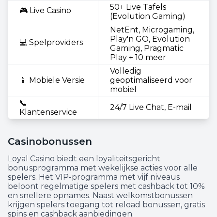
50+ Live Tafels
🎮 Live Casino
(Evolution Gaming)
NetEnt, Microgaming,
Play'n GO, Evolution
💻 Spelproviders
Gaming, Pragmatic
Play + 10 meer
Volledig
📱 Mobiele Versie
geoptimaliseerd voor
mobiel
📞
24/7 Live Chat, E-mail
Klantenservice
Casinobonussen
Loyal Casino biedt een loyaliteitsgericht
bonusprogramma met wekelijkse acties voor alle
spelers. Het VIP-programma met vijf niveaus
beloont regelmatige spelers met cashback tot 10%
en snellere opnames. Naast welkomstbonussen
krijgen spelers toegang tot reload bonussen, gratis
spins en cashback aanbiedingen.